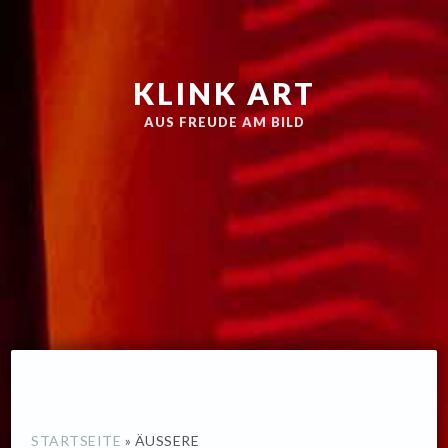
Zur
Skip
Hauptnavigation
to
springen
main
KLINK ART
content
AUS FREUDE AM BILD
STARTSEITE
»
ÄUSSERE