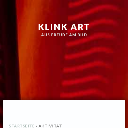
Zur
Skip
Hauptnavigation
to
springen
main
KLINK ART
content
AUS FREUDE AM BILD
STARTSEITE
»
AKTIVITÄT