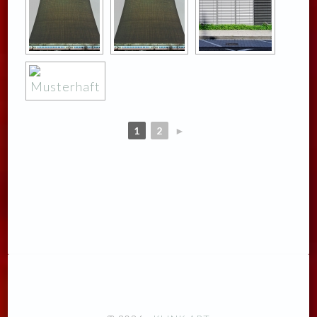
1
2
►