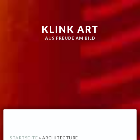
Zur
Skip
Hauptnavigation
to
springen
main
KLINK ART
content
AUS FREUDE AM BILD
STARTSEITE
»
ARCHITECTURE