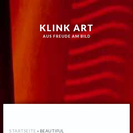
Zur
Skip
Hauptnavigation
to
springen
main
KLINK ART
content
AUS FREUDE AM BILD
STARTSEITE
»
BEAUTIFUL