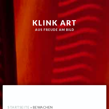
Zur
Skip
Hauptnavigation
to
springen
main
KLINK ART
content
AUS FREUDE AM BILD
STARTSEITE
»
BEWACHEN