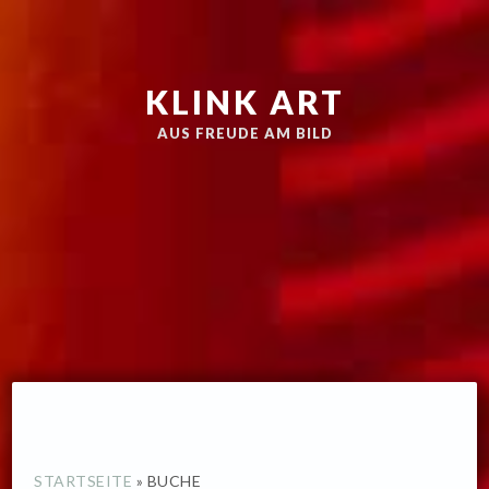
Zur
Skip
Hauptnavigation
to
springen
main
KLINK ART
content
AUS FREUDE AM BILD
STARTSEITE
»
BUCHE