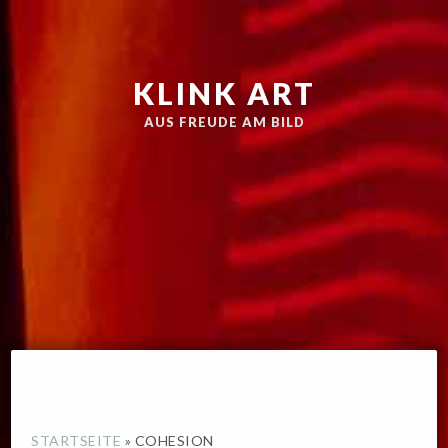
Zur
Skip
Hauptnavigation
to
springen
main
KLINK ART
content
AUS FREUDE AM BILD
STARTSEITE
»
COHESION