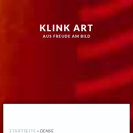
Zur
Skip
Hauptnavigation
to
springen
main
KLINK ART
content
AUS FREUDE AM BILD
STARTSEITE
»
DENSE