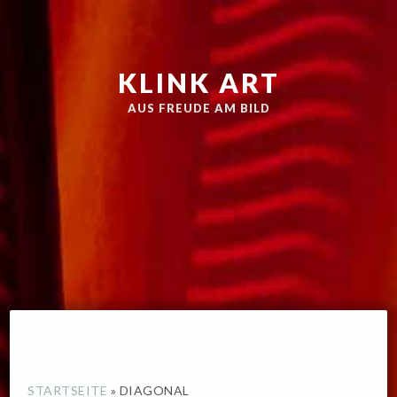
Zur
Skip
Hauptnavigation
to
springen
main
KLINK ART
content
AUS FREUDE AM BILD
STARTSEITE
»
DIAGONAL