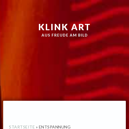
Zur
Skip
Hauptnavigation
to
springen
main
KLINK ART
content
AUS FREUDE AM BILD
STARTSEITE
»
ENTSPANNUNG