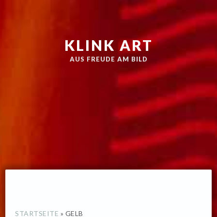
Zur
Skip
Hauptnavigation
to
springen
main
KLINK ART
content
AUS FREUDE AM BILD
STARTSEITE
»
GELB