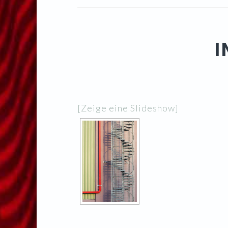
I
[Zeige eine Slideshow]