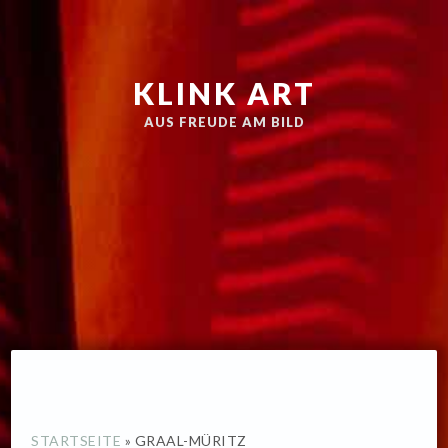
Zur
Skip
Hauptnavigation
to
springen
main
KLINK ART
content
AUS FREUDE AM BILD
STARTSEITE
»
GRAAL-MÜRITZ