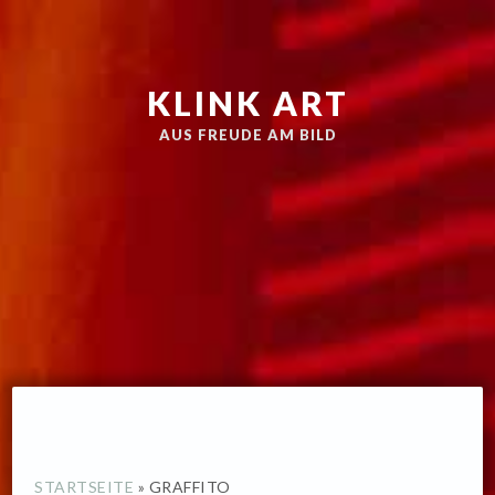
Zur
Skip
Hauptnavigation
to
springen
main
KLINK ART
content
AUS FREUDE AM BILD
STARTSEITE
»
GRAFFITO