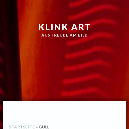
Zur
Skip
Hauptnavigation
to
springen
main
KLINK ART
content
AUS FREUDE AM BILD
STARTSEITE
»
GULL