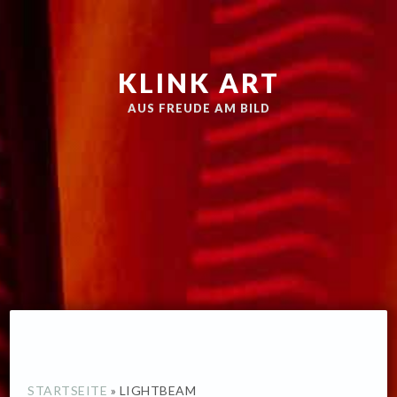
Zur
Skip
Hauptnavigation
to
springen
main
KLINK ART
content
AUS FREUDE AM BILD
STARTSEITE
»
LIGHTBEAM