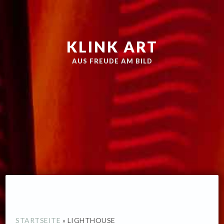
Zur
Skip
Hauptnavigation
to
springen
main
KLINK ART
content
AUS FREUDE AM BILD
STARTSEITE
»
LIGHTHOUSE