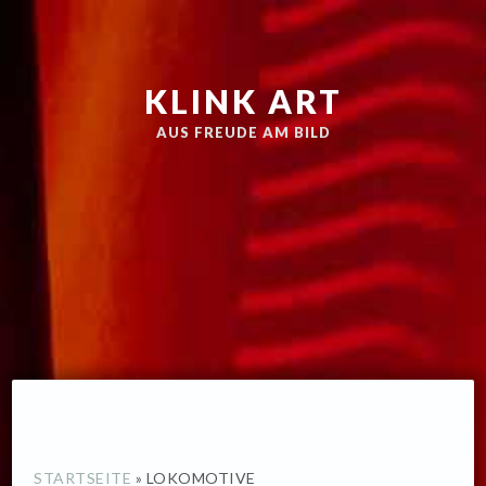
Zur
Skip
Hauptnavigation
to
springen
main
KLINK ART
content
AUS FREUDE AM BILD
STARTSEITE
»
LOKOMOTIVE