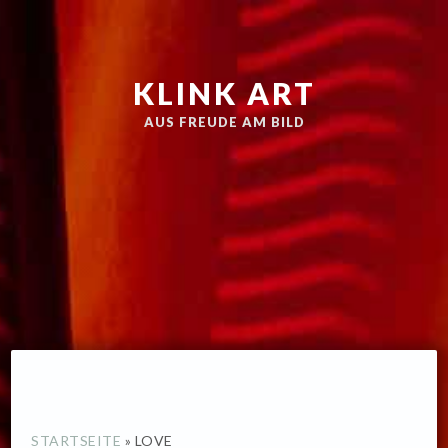
Zur
Skip
Hauptnavigation
to
springen
main
KLINK ART
content
AUS FREUDE AM BILD
STARTSEITE
»
LOVE