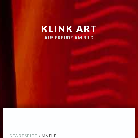
Zur
Skip
Hauptnavigation
to
springen
main
KLINK ART
content
AUS FREUDE AM BILD
STARTSEITE
»
MAPLE