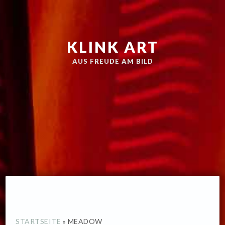
Zur
Skip
Hauptnavigation
to
springen
main
KLINK ART
content
AUS FREUDE AM BILD
STARTSEITE
»
MEADOW