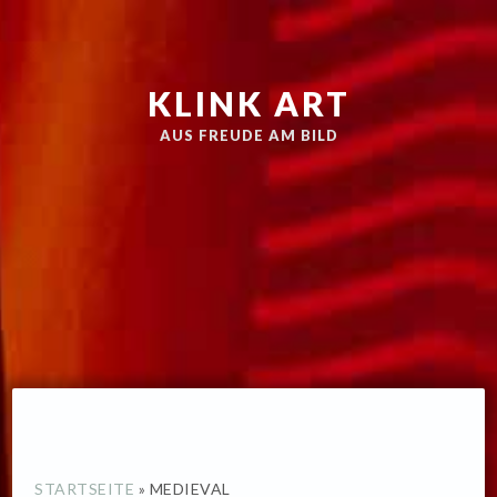
Zur
Skip
Hauptnavigation
to
springen
main
KLINK ART
content
AUS FREUDE AM BILD
STARTSEITE
»
MEDIEVAL