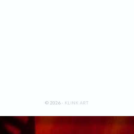
© 2026 ·
KLINK ART