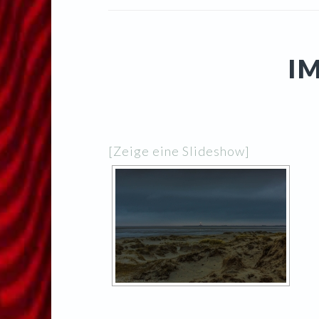
I
[Zeige eine Slideshow]