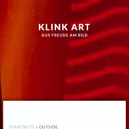
Zur
Skip
Hauptnavigation
to
springen
main
KLINK ART
content
AUS FREUDE AM BILD
STARTSEITE
»
OUTSIDE