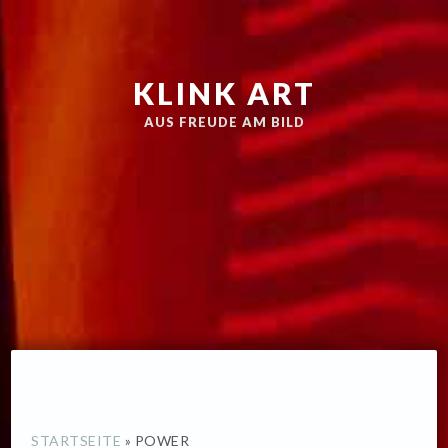
Zur
Skip
Hauptnavigation
to
springen
main
KLINK ART
content
AUS FREUDE AM BILD
STARTSEITE
»
POWER