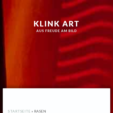
Zur
Skip
Hauptnavigation
to
springen
main
KLINK ART
content
AUS FREUDE AM BILD
STARTSEITE
»
RASEN