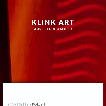
Zur
Skip
Hauptnavigation
to
springen
main
KLINK ART
content
AUS FREUDE AM BILD
STARTSEITE
»
ROLLEN