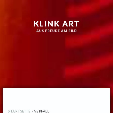
Zur
Skip
Hauptnavigation
to
springen
main
KLINK ART
content
AUS FREUDE AM BILD
STARTSEITE
»
VERFALL