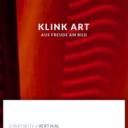
Zur
Skip
Hauptnavigation
to
springen
main
KLINK ART
content
AUS FREUDE AM BILD
STARTSEITE
»
VERTIKAL