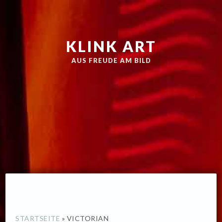
Zur
Skip
Hauptnavigation
to
springen
main
KLINK ART
content
AUS FREUDE AM BILD
STARTSEITE
»
VICTORIAN