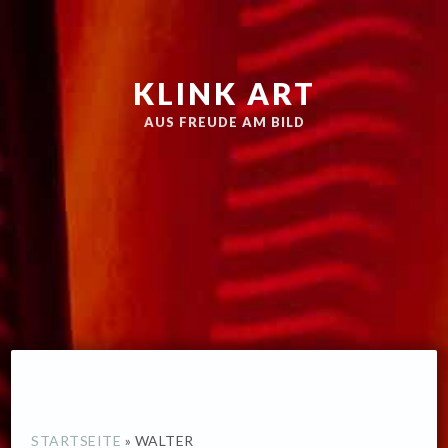
Zur
Skip
Hauptnavigation
to
springen
main
KLINK ART
content
AUS FREUDE AM BILD
STARTSEITE
»
WALTER