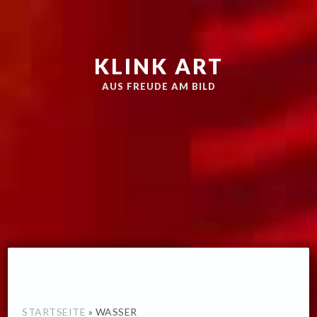
Zur
Skip
Hauptnavigation
to
springen
main
KLINK ART
content
AUS FREUDE AM BILD
STARTSEITE
»
WASSER