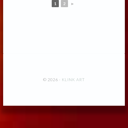
1
2
►
© 2026 ·
KLINK ART