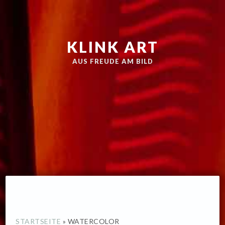
Zur
Skip
Hauptnavigation
to
springen
main
KLINK ART
content
AUS FREUDE AM BILD
STARTSEITE
»
WATERCOLOR