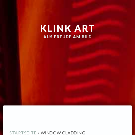
Zur
Skip
Hauptnavigation
to
springen
main
KLINK ART
content
AUS FREUDE AM BILD
STARTSEITE
»
WINDOW CLADDING