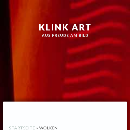
Zur
Skip
Hauptnavigation
to
springen
main
KLINK ART
content
AUS FREUDE AM BILD
STARTSEITE
»
WOLKEN